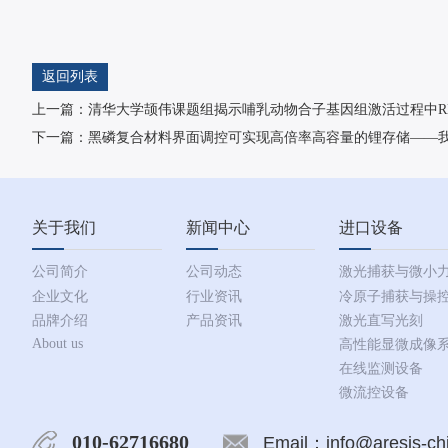
返回列表
上一篇：清华大学颉伟课题组揭示哺乳动物合子基因组激活过程中R
下一篇：黑磷复合材料界面调控可实现高倍率高容量的锂存储——
关于我们
新闻中心
进口设备
公司简介
公司动态
激光捕获与微小
企业文化
行业资讯
冷原子捕获与操
品牌介绍
产品资讯
激光直写光刻
About us
高性能显微成像
在线监测设备
微流控设备
010-62716680
Email：info@aresis-ch