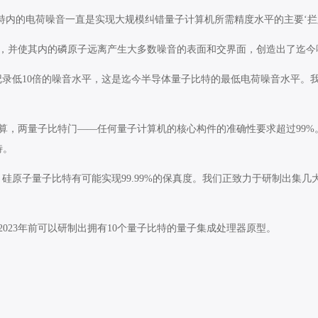
特内的电荷噪音一直是实现大规模纠错量子计算机所需精度水平的主要‘拦路
，并使其内的磷原子远离产生大多数噪音的表面和交界面，创造出了迄今
记录低10倍的噪音水平，这是迄今半导体量子比特的最低电荷噪音水平。
算，两量子比特门——任何量子计算机的核心构件的准确性要求超过99%
特。
硅原子量子比特有可能实现99.99%的保真度。我们正致力于研制出集
023年前可以研制出拥有10个量子比特的量子集成处理器原型。